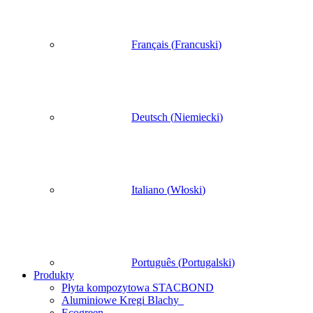
Français
(
Francuski
)
Deutsch
(
Niemiecki
)
Italiano
(
Włoski
)
Português
(
Portugalski
)
Produkty
Płyta kompozytowa STACBOND
Aluminiowe Kregi Blachy
Ecogreen