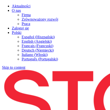
Aktualności
O nas
Firma
Zrównoważony rozwój
Praca
Zaloguj się
Polski
Español
(
Hiszpański
)
English
(
Angielski
)
Français
(
Francuski
)
Deutsch
(
Niemiecki
)
Italiano
(
Włoski
)
Português
(
Portugalski
)
Skip to content