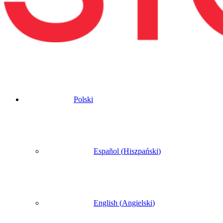
Polski
Español
(
Hiszpański
)
English
(
Angielski
)