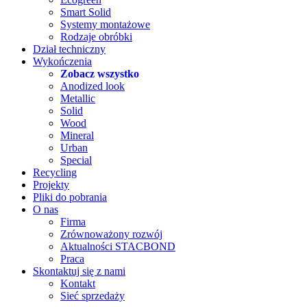
Smart Solid
Systemy montażowe
Rodzaje obróbki
Dział techniczny
Wykończenia
Zobacz wszystko
Anodized look
Metallic
Solid
Wood
Mineral
Urban
Special
Recycling
Projekty
Pliki do pobrania
O nas
Firma
Zrównoważony rozwój
Aktualności STACBOND
Praca
Skontaktuj się z nami
Kontakt
Sieć sprzedaży