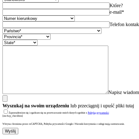
Które?
e-mail*
Telefon konta
Napisz wiadom
Wyszukaj na swoim urządzeniu
lub przeciągnij i upuść pliki tutaj
Zapoznałem/am się i zgadzam się na przetwarzanie moich danych zgodnie z
Polityką prywatności
[mc4wp_checkbox]
Witryna chroniona przez reCAPTCHA, Polityka prywatności Google i Warunki korzystania z usługi mają zastosowanie.
Wyślij