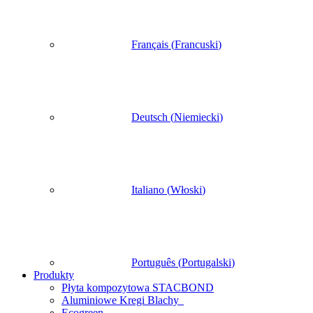
Français
(
Francuski
)
Deutsch
(
Niemiecki
)
Italiano
(
Włoski
)
Português
(
Portugalski
)
Produkty
Płyta kompozytowa STACBOND
Aluminiowe Kregi Blachy
Ecogreen