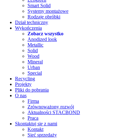
Smart Solid
Systemy montażowe
Rodzaje obróbki
Dział techniczny
Wykończenia
Zobacz wszystko
Anodized look
Metallic
Solid
Wood
Mineral
Urban
Special
Recycling
Projekty
Pliki do pobrania
O nas
Firma
Zrównoważony rozwój
Aktualności STACBOND
Praca
Skontaktuj się z nami
Kontakt
Sieć sprzedaży