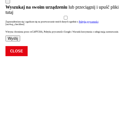
Wyszukaj na swoim urządzeniu
lub przeciągnij i upuść pliki
tutaj
Zapoznałem/am się i zgadzam się na przetwarzanie moich danych zgodnie z
Polityką prywatności
[mc4wp_checkbox]
Witryna chroniona przez reCAPTCHA, Polityka prywatności Google i Warunki korzystania z usługi mają zastosowanie.
Wyślij
CLOSE