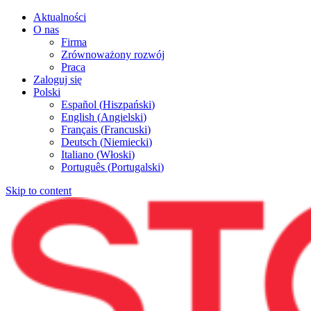
Aktualności
O nas
Firma
Zrównoważony rozwój
Praca
Zaloguj się
Polski
Español
(
Hiszpański
)
English
(
Angielski
)
Français
(
Francuski
)
Deutsch
(
Niemiecki
)
Italiano
(
Włoski
)
Português
(
Portugalski
)
Skip to content