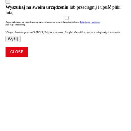
Wyszukaj na swoim urządzeniu
lub przeciągnij i upuść pliki
tutaj
Zapoznałem/am się i zgadzam się na przetwarzanie moich danych zgodnie z
Polityką prywatności
[mc4wp_checkbox]
Witryna chroniona przez reCAPTCHA, Polityka prywatności Google i Warunki korzystania z usługi mają zastosowanie.
Wyślij
CLOSE