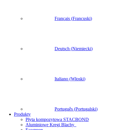
Français
(
Francuski
)
Deutsch
(
Niemiecki
)
Italiano
(
Włoski
)
Português
(
Portugalski
)
Produkty
Płyta kompozytowa STACBOND
Aluminiowe Kregi Blachy
Ecogreen