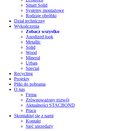
Smart Solid
Systemy montażowe
Rodzaje obróbki
Dział techniczny
Wykończenia
Zobacz wszystko
Anodized look
Metallic
Solid
Wood
Mineral
Urban
Special
Recycling
Projekty
Pliki do pobrania
O nas
Firma
Zrównoważony rozwój
Aktualności STACBOND
Praca
Skontaktuj się z nami
Kontakt
Sieć sprzedaży