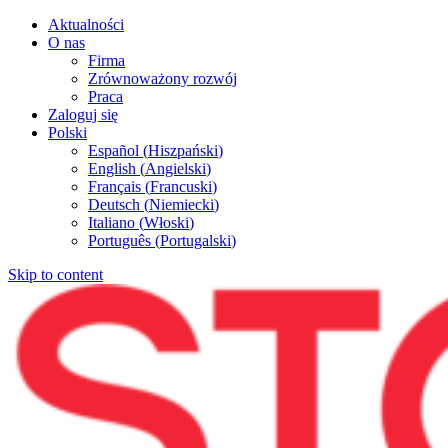
Aktualności
O nas
Firma
Zrównoważony rozwój
Praca
Zaloguj się
Polski
Español
(
Hiszpański
)
English
(
Angielski
)
Français
(
Francuski
)
Deutsch
(
Niemiecki
)
Italiano
(
Włoski
)
Português
(
Portugalski
)
Skip to content