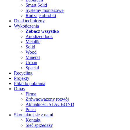
Smart Solid
Systemy montażowe
Rodzaje obróbki
Dział techniczny
Wykończenia
Zobacz wszystko
Anodized look
Metallic
Solid
Wood
Mineral
Urban
Special
Recycling
Projekty
Pliki do pobrania
O nas
Firma
Zrównoważony rozwój
Aktualności STACBOND
Praca
Skontaktuj się z nami
Kontakt
Sieć sprzedaży