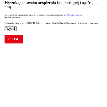
Wyszukaj na swoim urządzeniu
lub przeciągnij i upuść pliki
tutaj
Zapoznałem/am się i zgadzam się na przetwarzanie moich danych zgodnie z
Polityką prywatności
[mc4wp_checkbox]
Witryna chroniona przez reCAPTCHA, Polityka prywatności Google i Warunki korzystania z usługi mają zastosowanie.
Wyślij
CLOSE