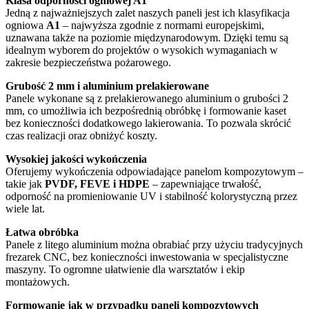
Klasa odporności ogniowej A1
Jedną z najważniejszych zalet naszych paneli jest ich klasyfikacja
ogniowa
A1
– najwyższa zgodnie z normami europejskimi,
uznawana także na poziomie międzynarodowym. Dzięki temu są
idealnym wyborem do projektów o wysokich wymaganiach w
zakresie bezpieczeństwa pożarowego.
Grubość 2 mm i aluminium prelakierowane
Panele wykonane są z prelakierowanego aluminium o grubości 2
mm, co umożliwia ich bezpośrednią obróbkę i formowanie kaset
bez konieczności dodatkowego lakierowania. To pozwala skrócić
czas realizacji oraz obniżyć koszty.
Wysokiej jakości wykończenia
Oferujemy wykończenia odpowiadające panelom kompozytowym –
takie jak
PVDF, FEVE i HDPE
– zapewniające trwałość,
odporność na promieniowanie UV i stabilność kolorystyczną przez
wiele lat.
Łatwa obróbka
Panele z litego aluminium można obrabiać przy użyciu tradycyjnych
frezarek CNC, bez konieczności inwestowania w specjalistyczne
maszyny. To ogromne ułatwienie dla warsztatów i ekip
montażowych.
Formowanie jak w przypadku paneli kompozytowych