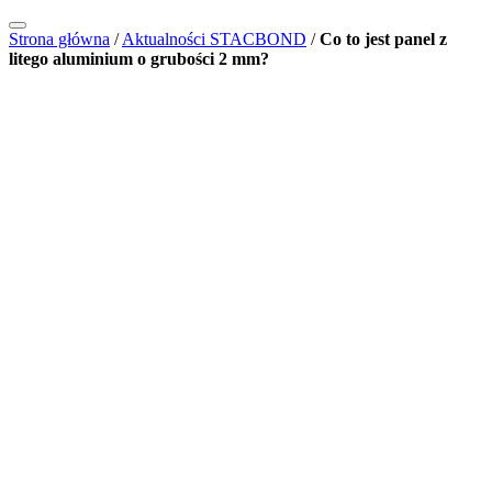
Strona główna
/
Aktualności STACBOND
/
Co to jest panel z
litego aluminium o grubości 2 mm?
2025-03-06
Architektura