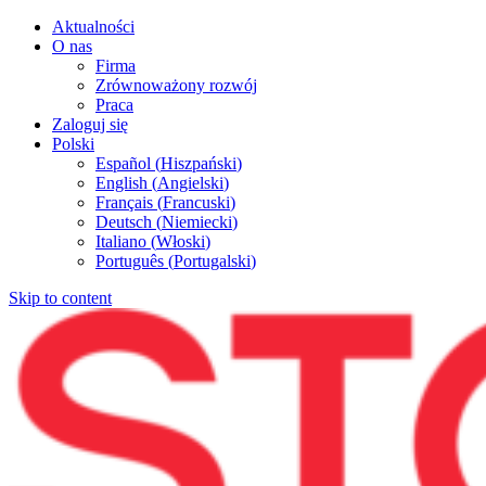
Aktualności
O nas
Firma
Zrównoważony rozwój
Praca
Zaloguj się
Polski
Español
(
Hiszpański
)
English
(
Angielski
)
Français
(
Francuski
)
Deutsch
(
Niemiecki
)
Italiano
(
Włoski
)
Português
(
Portugalski
)
Skip to content