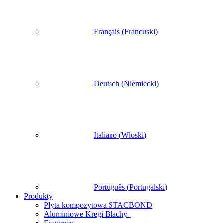
Français
(
Francuski
)
Deutsch
(
Niemiecki
)
Italiano
(
Włoski
)
Português
(
Portugalski
)
Produkty
Płyta kompozytowa STACBOND
Aluminiowe Kregi Blachy
Ecogreen