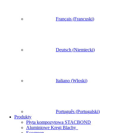
Français
(
Francuski
)
Deutsch
(
Niemiecki
)
Italiano
(
Włoski
)
Português
(
Portugalski
)
Produkty
Płyta kompozytowa STACBOND
Aluminiowe Kregi Blachy
Ecogreen