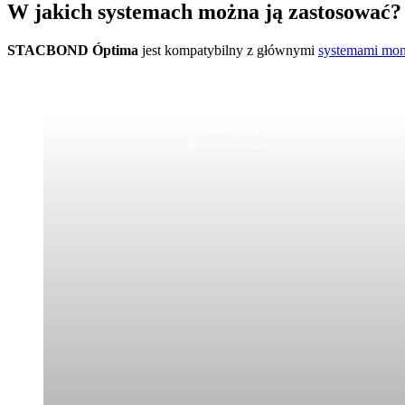
W jakich systemach można ją zastosować?
STACBOND Óptima
jest kompatybilny z głównymi
systemami mon
STB-T-CH
System zawieszany