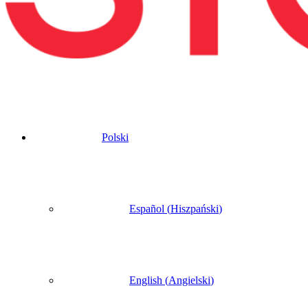
Polski
Español
(
Hiszpański
)
English
(
Angielski
)