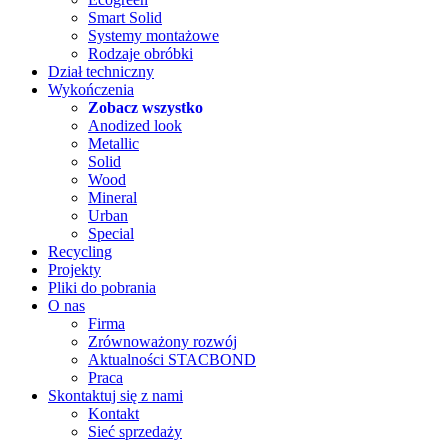
Smart Solid
Systemy montażowe
Rodzaje obróbki
Dział techniczny
Wykończenia
Zobacz wszystko
Anodized look
Metallic
Solid
Wood
Mineral
Urban
Special
Recycling
Projekty
Pliki do pobrania
O nas
Firma
Zrównoważony rozwój
Aktualności STACBOND
Praca
Skontaktuj się z nami
Kontakt
Sieć sprzedaży