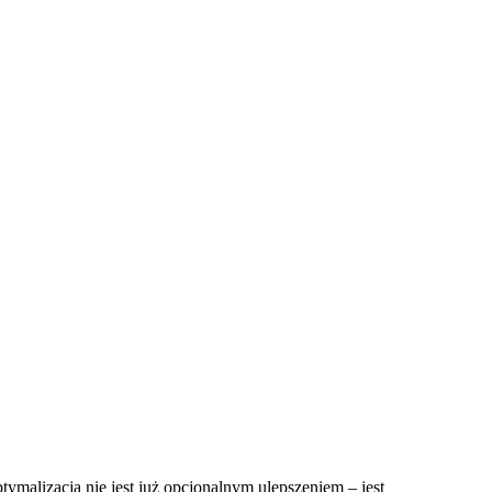
ymalizacja nie jest już opcjonalnym ulepszeniem – jest