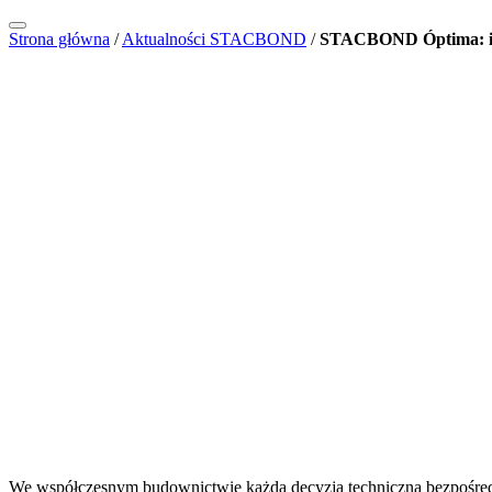
Strona główna
/
Aktualności STACBOND
/
STACBOND Óptima: inż
2026-02-27
Architektura
Aktualności
Aktualności
We współczesnym budownictwie każda decyzja techniczna bezpośrednio