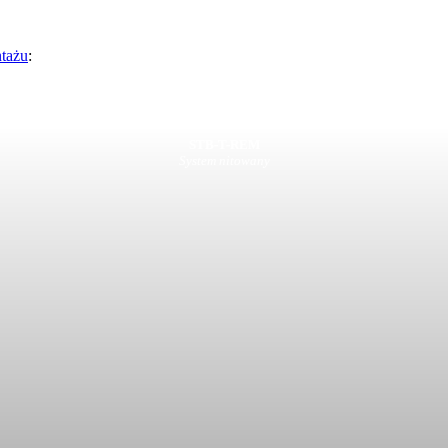
tażu
:
STB-T-REM
System nitowany