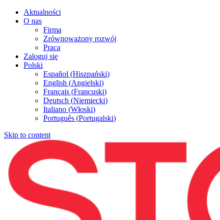
Aktualności
O nas
Firma
Zrównoważony rozwój
Praca
Zaloguj się
Polski
Español
(
Hiszpański
)
English
(
Angielski
)
Français
(
Francuski
)
Deutsch
(
Niemiecki
)
Italiano
(
Włoski
)
Português
(
Portugalski
)
Skip to content