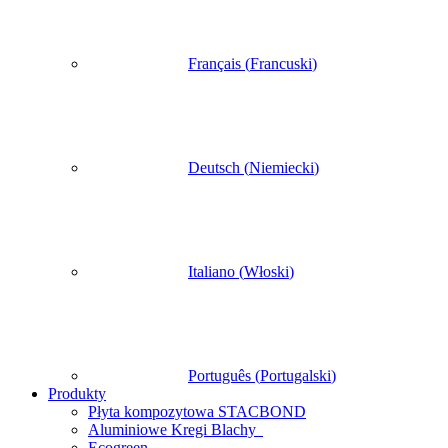
Français
(
Francuski
)
Deutsch
(
Niemiecki
)
Italiano
(
Włoski
)
Português
(
Portugalski
)
Produkty
Płyta kompozytowa STACBOND
Aluminiowe Kregi Blachy
Ecogreen