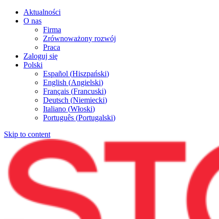
Aktualności
O nas
Firma
Zrównoważony rozwój
Praca
Zaloguj się
Polski
Español
(
Hiszpański
)
English
(
Angielski
)
Français
(
Francuski
)
Deutsch
(
Niemiecki
)
Italiano
(
Włoski
)
Português
(
Portugalski
)
Skip to content