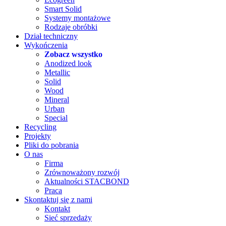
Smart Solid
Systemy montażowe
Rodzaje obróbki
Dział techniczny
Wykończenia
Zobacz wszystko
Anodized look
Metallic
Solid
Wood
Mineral
Urban
Special
Recycling
Projekty
Pliki do pobrania
O nas
Firma
Zrównoważony rozwój
Aktualności STACBOND
Praca
Skontaktuj się z nami
Kontakt
Sieć sprzedaży