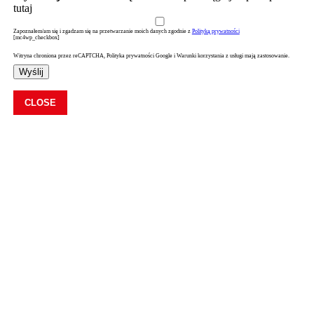
tutaj
Zapoznałem/am się i zgadzam się na przetwarzanie moich danych zgodnie z
Polityką prywatności
[mc4wp_checkbox]
Witryna chroniona przez reCAPTCHA, Polityka prywatności Google i Warunki korzystania z usługi mają zastosowanie.
Wyślij
CLOSE