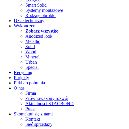
Smart Solid
Systemy montażowe
Rodzaje obróbki
Dział techniczny
Wykończenia
Zobacz wszystko
Anodized look
Metallic
Solid
Wood
Mineral
Urban
Special
Recycling
Projekty
Pliki do pobrania
O nas
Firma
Zrównoważony rozwój
Aktualności STACBOND
Praca
Skontaktuj się z nami
Kontakt
Sieć sprzedaży