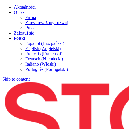
Aktualności
O nas
Firma
Zrównoważony rozwój
Praca
Zaloguj się
Polski
Español
(
Hiszpański
)
English
(
Angielski
)
Français
(
Francuski
)
Deutsch
(
Niemiecki
)
Italiano
(
Włoski
)
Português
(
Portugalski
)
Skip to content