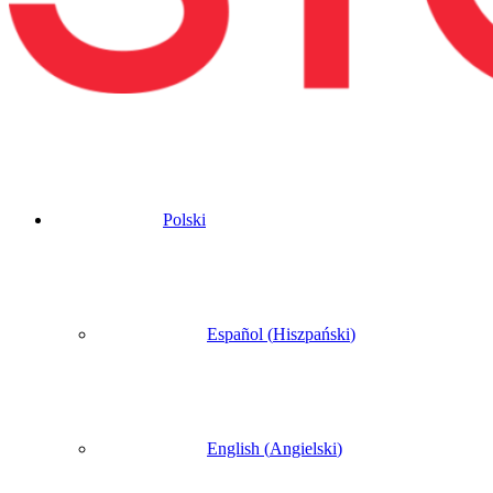
Polski
Español
(
Hiszpański
)
English
(
Angielski
)