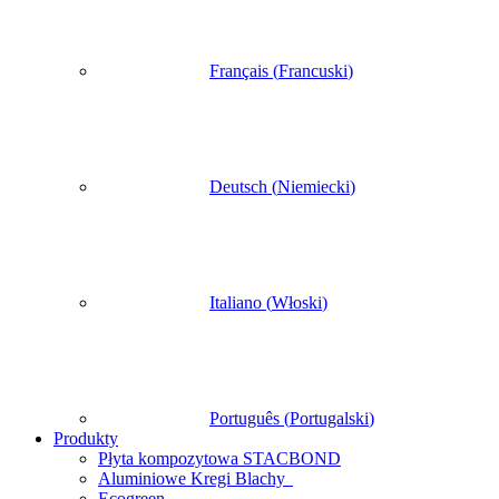
Français
(
Francuski
)
Deutsch
(
Niemiecki
)
Italiano
(
Włoski
)
Português
(
Portugalski
)
Produkty
Płyta kompozytowa STACBOND
Aluminiowe Kregi Blachy
Ecogreen