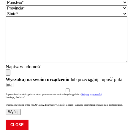
Napisz wiadomość
Wyszukaj na swoim urządzeniu
lub przeciągnij i upuść pliki
tutaj
Zapoznałem/am się i zgadzam się na przetwarzanie moich danych zgodnie z
Polityką prywatności
[mc4wp_checkbox]
Witryna chroniona przez reCAPTCHA, Polityka prywatności Google i Warunki korzystania z usługi mają zastosowanie.
Wyślij
CLOSE