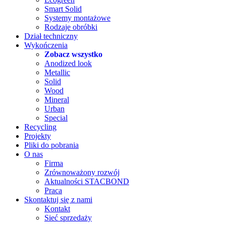
Smart Solid
Systemy montażowe
Rodzaje obróbki
Dział techniczny
Wykończenia
Zobacz wszystko
Anodized look
Metallic
Solid
Wood
Mineral
Urban
Special
Recycling
Projekty
Pliki do pobrania
O nas
Firma
Zrównoważony rozwój
Aktualności STACBOND
Praca
Skontaktuj się z nami
Kontakt
Sieć sprzedaży