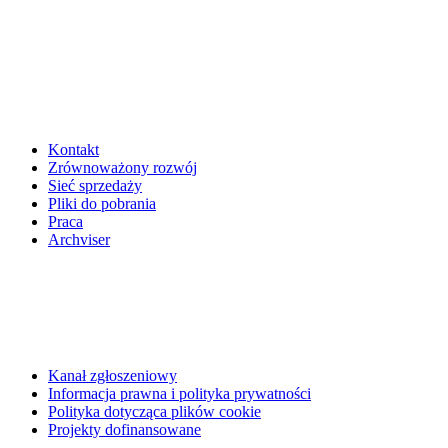
Kontakt
Zrównoważony rozwój
Sieć sprzedaży
Pliki do pobrania
Praca
Archviser
Kanał zgłoszeniowy
Informacja prawna i polityka prywatności
Polityka dotycząca plików cookie
Projekty dofinansowane