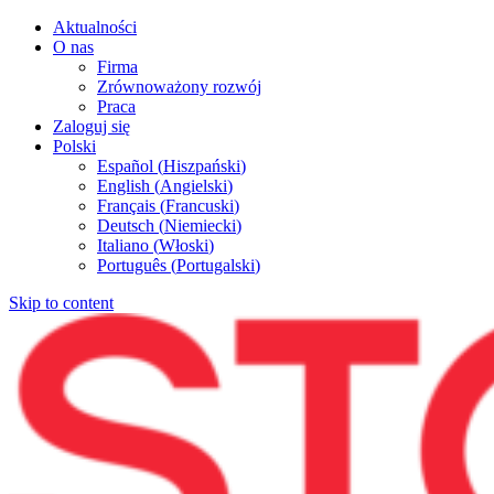
Aktualności
O nas
Firma
Zrównoważony rozwój
Praca
Zaloguj się
Polski
Español
(
Hiszpański
)
English
(
Angielski
)
Français
(
Francuski
)
Deutsch
(
Niemiecki
)
Italiano
(
Włoski
)
Português
(
Portugalski
)
Skip to content