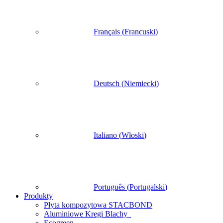
Français
(
Francuski
)
Deutsch
(
Niemiecki
)
Italiano
(
Włoski
)
Português
(
Portugalski
)
Produkty
Płyta kompozytowa STACBOND
Aluminiowe Kregi Blachy
Ecogreen