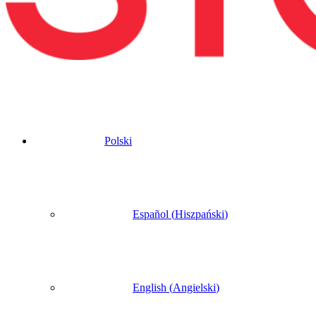
Polski
Español
(
Hiszpański
)
English
(
Angielski
)