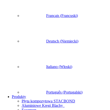
Français
(
Francuski
)
Deutsch
(
Niemiecki
)
Italiano
(
Włoski
)
Português
(
Portugalski
)
Produkty
Płyta kompozytowa STACBOND
Aluminiowe Kregi Blachy
Ecogreen