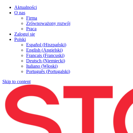
Aktualności
O nas
Firma
Zrównoważony rozwój
Praca
Zaloguj się
Polski
Español
(
Hiszpański
)
English
(
Angielski
)
Français
(
Francuski
)
Deutsch
(
Niemiecki
)
Italiano
(
Włoski
)
Português
(
Portugalski
)
Skip to content