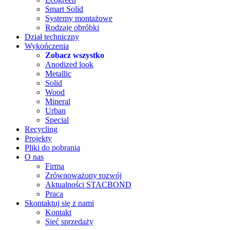
Smart Solid
Systemy montażowe
Rodzaje obróbki
Dział techniczny
Wykończenia
Zobacz wszystko
Anodized look
Metallic
Solid
Wood
Mineral
Urban
Special
Recycling
Projekty
Pliki do pobrania
O nas
Firma
Zrównoważony rozwój
Aktualności STACBOND
Praca
Skontaktuj się z nami
Kontakt
Sieć sprzedaży