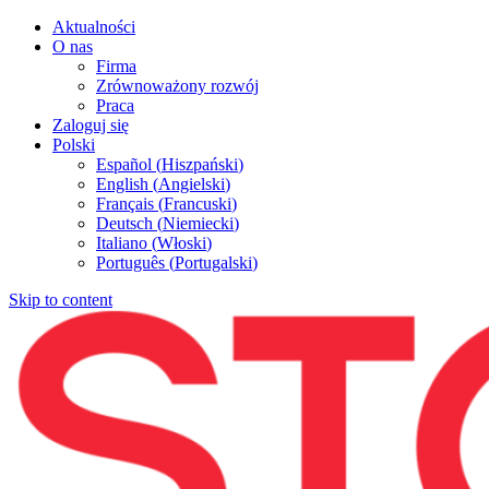
Aktualności
O nas
Firma
Zrównoważony rozwój
Praca
Zaloguj się
Polski
Español
(
Hiszpański
)
English
(
Angielski
)
Français
(
Francuski
)
Deutsch
(
Niemiecki
)
Italiano
(
Włoski
)
Português
(
Portugalski
)
Skip to content