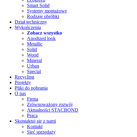
Smart Solid
Systemy montażowe
Rodzaje obróbki
Dział techniczny
Wykończenia
Zobacz wszystko
Anodized look
Metallic
Solid
Wood
Mineral
Urban
Special
Recycling
Projekty
Pliki do pobrania
O nas
Firma
Zrównoważony rozwój
Aktualności STACBOND
Praca
Skontaktuj się z nami
Kontakt
Sieć sprzedaży