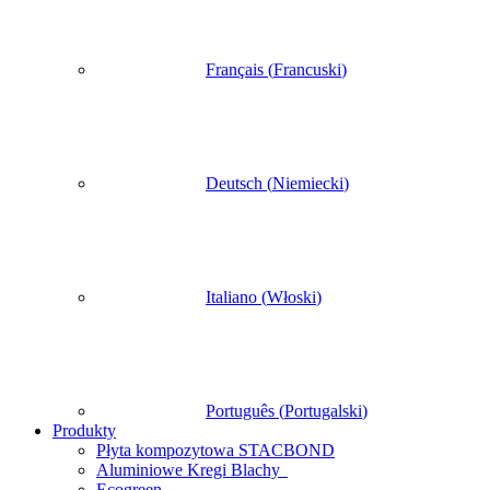
Français
(
Francuski
)
Deutsch
(
Niemiecki
)
Italiano
(
Włoski
)
Português
(
Portugalski
)
Produkty
Płyta kompozytowa STACBOND
Aluminiowe Kregi Blachy
Ecogreen