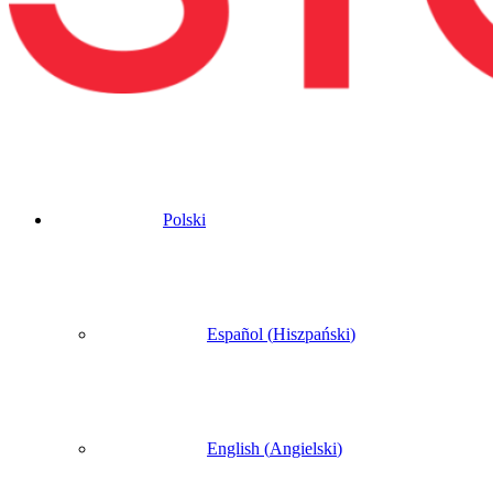
Polski
Español
(
Hiszpański
)
English
(
Angielski
)