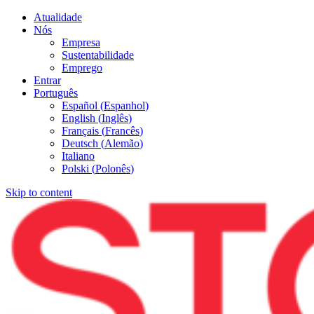
Atualidade
Nós
Empresa
Sustentabilidade
Emprego
Entrar
Português
Español
(
Espanhol
)
English
(
Inglês
)
Français
(
Francês
)
Deutsch
(
Alemão
)
Italiano
Polski
(
Polonês
)
Skip to content