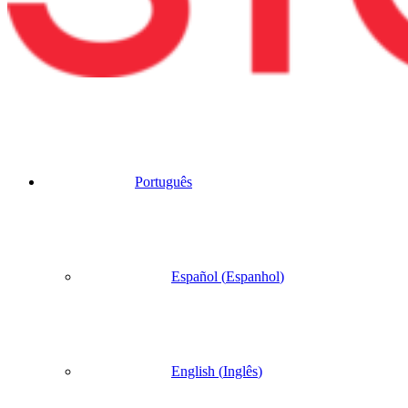
Português
Español
(
Espanhol
)
English
(
Inglês
)