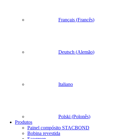
Français
(
Francês
)
Deutsch
(
Alemão
)
Italiano
Polski
(
Polonês
)
Produtos
Painel compósito STACBOND
Bobina revestida
Ecogreen