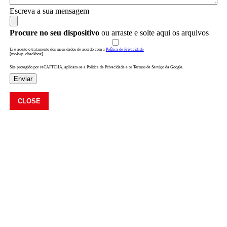
Escreva a sua mensagem
Procure no seu dispositivo
ou arraste e solte aqui os arquivos
Li e aceito o tratamento dos meus dados de acordo com a
Política de Privacidade
[mc4wp_checkbox]
Site protegido por reCAPTCHA, aplicam-se a Política de Privacidade e os Termos de Serviço da Google.
Enviar
CLOSE