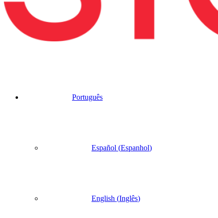
Português
Español
(
Espanhol
)
English
(
Inglês
)