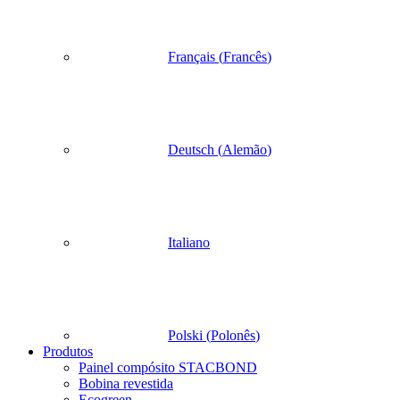
Français
(
Francês
)
Deutsch
(
Alemão
)
Italiano
Polski
(
Polonês
)
Produtos
Painel compósito STACBOND
Bobina revestida
Ecogreen