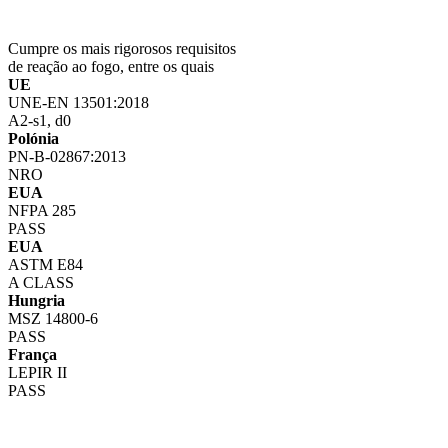
Cumpre os mais rigorosos requisitos
de reação ao fogo, entre os quais
UE
UNE-EN 13501:2018
A2-s1, d0
Polónia
PN-B-02867:2013
NRO
EUA
NFPA 285
PASS
EUA
ASTM E84
A CLASS
Hungria
MSZ 14800-6
PASS
França
LEPIR II
PASS