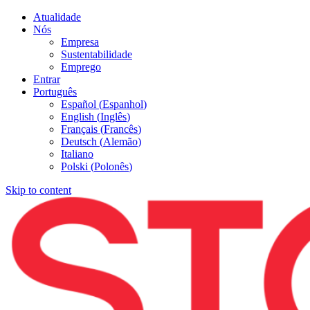
Atualidade
Nós
Empresa
Sustentabilidade
Emprego
Entrar
Português
Español
(
Espanhol
)
English
(
Inglês
)
Français
(
Francês
)
Deutsch
(
Alemão
)
Italiano
Polski
(
Polonês
)
Skip to content