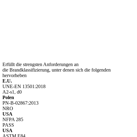
Erfüllt die strengsten Anforderungen an
die Brandklassifizierung, unter denen sich die folgenden
hervorheben
E.U.
UNE-EN 13501:2018
A2-s1, d0
Polen
PN-B-02867:2013
NRO
USA
NFPA 285
PASS
USA
ASTM E84