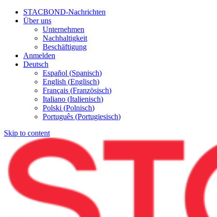
STACBOND-Nachrichten
Über uns
Unternehmen
Nachhaltigkeit
Beschäftigung
Anmelden
Deutsch
Español
(
Spanisch
)
English
(
Englisch
)
Français
(
Französisch
)
Italiano
(
Italienisch
)
Polski
(
Polnisch
)
Português
(
Portugiesisch
)
Skip to content