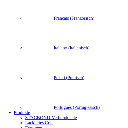
Français
(
Französisch
)
Italiano
(
Italienisch
)
Polski
(
Polnisch
)
Português
(
Portugiesisch
)
Produkte
STACBOND-Verbundplatte
Lackiertes Coil
Ecogreen