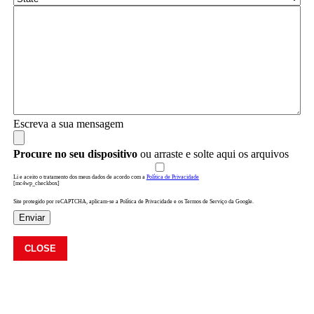
Escreva a sua mensagem
Procure no seu dispositivo
ou arraste e solte aqui os arquivos
Li e aceito o tratamento dos meus dados de acordo com a
Política de Privacidade
[mc4wp_checkbox]
Site protegido por reCAPTCHA, aplicam-se a Política de Privacidade e os Termos de Serviço da Google.
Enviar
CLOSE