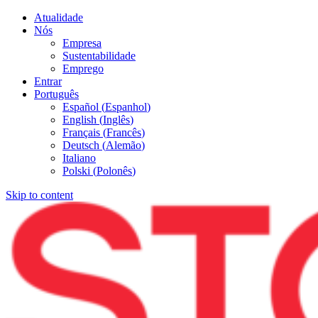
Atualidade
Nós
Empresa
Sustentabilidade
Emprego
Entrar
Português
Español
(
Espanhol
)
English
(
Inglês
)
Français
(
Francês
)
Deutsch
(
Alemão
)
Italiano
Polski
(
Polonês
)
Skip to content