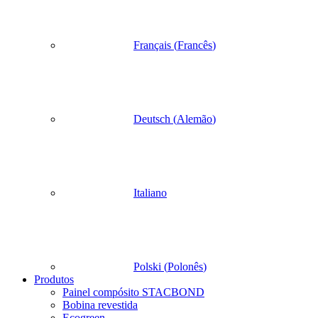
Français
(
Francês
)
Deutsch
(
Alemão
)
Italiano
Polski
(
Polonês
)
Produtos
Painel compósito STACBOND
Bobina revestida
Ecogreen