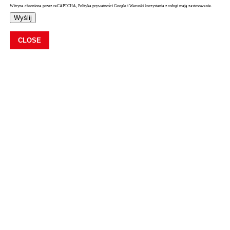
Witryna chroniona przez reCAPTCHA, Polityka prywatności Google i Warunki korzystania z usługi mają zastosowanie.
Wyślij
CLOSE