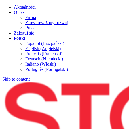
Aktualności
O nas
Firma
Zrównoważony rozwój
Praca
Zaloguj się
Polski
Español
(
Hiszpański
)
English
(
Angielski
)
Français
(
Francuski
)
Deutsch
(
Niemiecki
)
Italiano
(
Włoski
)
Português
(
Portugalski
)
Skip to content