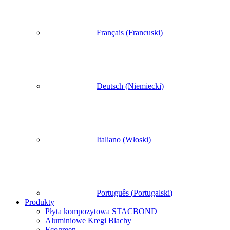
Français
(
Francuski
)
Deutsch
(
Niemiecki
)
Italiano
(
Włoski
)
Português
(
Portugalski
)
Produkty
Płyta kompozytowa STACBOND
Aluminiowe Kregi Blachy
Ecogreen