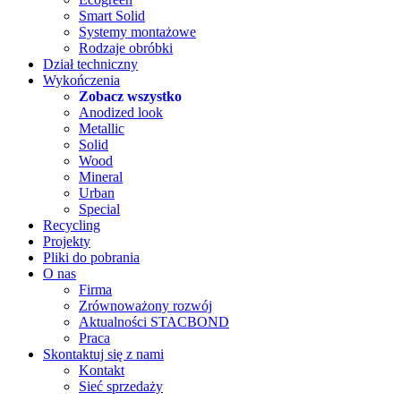
Smart Solid
Systemy montażowe
Rodzaje obróbki
Dział techniczny
Wykończenia
Zobacz wszystko
Anodized look
Metallic
Solid
Wood
Mineral
Urban
Special
Recycling
Projekty
Pliki do pobrania
O nas
Firma
Zrównoważony rozwój
Aktualności STACBOND
Praca
Skontaktuj się z nami
Kontakt
Sieć sprzedaży