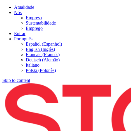
Atualidade
Nós
Empresa
Sustentabilidade
Emprego
Entrar
Português
Español
(
Espanhol
)
English
(
Inglês
)
Français
(
Francês
)
Deutsch
(
Alemão
)
Italiano
Polski
(
Polonês
)
Skip to content