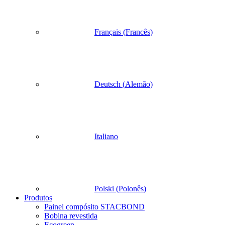
Français
(
Francês
)
Deutsch
(
Alemão
)
Italiano
Polski
(
Polonês
)
Produtos
Painel compósito STACBOND
Bobina revestida
Ecogreen