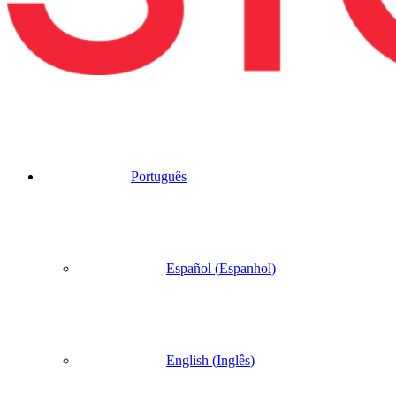
Português
Español
(
Espanhol
)
English
(
Inglês
)