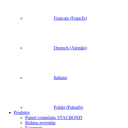
Français
(
Francês
)
Deutsch
(
Alemão
)
Italiano
Polski
(
Polonês
)
Produtos
Painel compósito STACBOND
Bobina revestida
Ecogreen