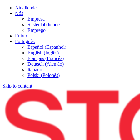
Atualidade
Nós
Empresa
Sustentabilidade
Emprego
Entrar
Português
Español
(
Espanhol
)
English
(
Inglês
)
Français
(
Francês
)
Deutsch
(
Alemão
)
Italiano
Polski
(
Polonês
)
Skip to content