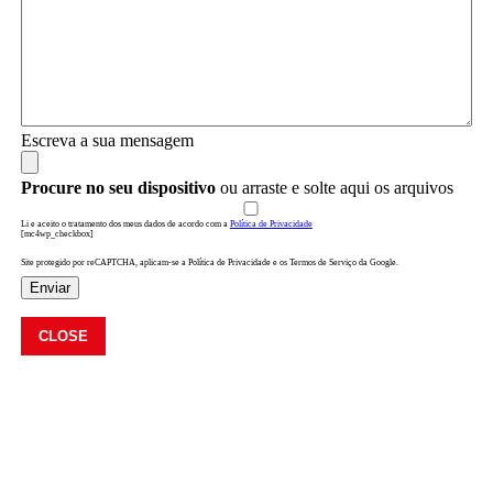
Escreva a sua mensagem
Procure no seu dispositivo
ou arraste e solte aqui os arquivos
Li e aceito o tratamento dos meus dados de acordo com a
Política de Privacidade
[mc4wp_checkbox]
Site protegido por reCAPTCHA, aplicam-se a Política de Privacidade e os Termos de Serviço da Google.
Enviar
CLOSE