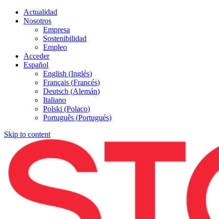
Actualidad
Nosotros
Empresa
Sostenibilidad
Empleo
Acceder
Español
English
(
Inglés
)
Français
(
Francés
)
Deutsch
(
Alemán
)
Italiano
Polski
(
Polaco
)
Português
(
Portugués
)
Skip to content