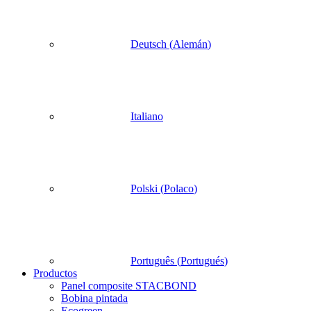
Deutsch
(
Alemán
)
Italiano
Polski
(
Polaco
)
Português
(
Portugués
)
Productos
Panel composite STACBOND
Bobina pintada
Ecogreen