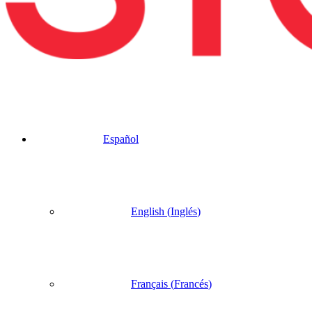
Español
English
(
Inglés
)
Français
(
Francés
)