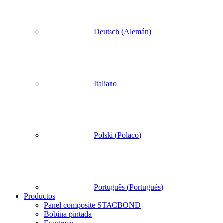
Deutsch
(
Alemán
)
Italiano
Polski
(
Polaco
)
Português
(
Portugués
)
Productos
Panel composite STACBOND
Bobina pintada
Ecogreen