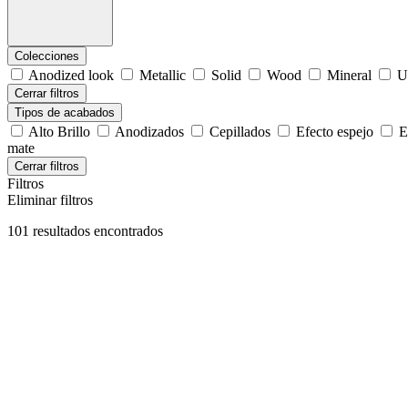
Colecciones
Anodized look
Metallic
Solid
Wood
Mineral
U
Cerrar filtros
Tipos de acabados
Alto Brillo
Anodizados
Cepillados
Efecto espejo
E
mate
Cerrar filtros
Filtros
Eliminar filtros
101 resultados encontrados