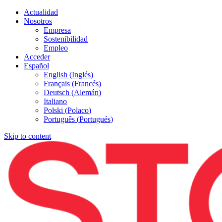
Actualidad
Nosotros
Empresa
Sostenibilidad
Empleo
Acceder
Español
English
(
Inglés
)
Français
(
Francés
)
Deutsch
(
Alemán
)
Italiano
Polski
(
Polaco
)
Português
(
Portugués
)
Skip to content