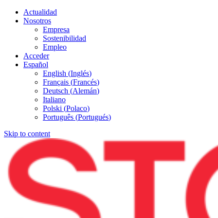
Actualidad
Nosotros
Empresa
Sostenibilidad
Empleo
Acceder
Español
English
(
Inglés
)
Français
(
Francés
)
Deutsch
(
Alemán
)
Italiano
Polski
(
Polaco
)
Português
(
Portugués
)
Skip to content