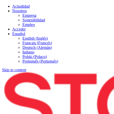
Actualidad
Nosotros
Empresa
Sostenibilidad
Empleo
Acceder
Español
English
(
Inglés
)
Français
(
Francés
)
Deutsch
(
Alemán
)
Italiano
Polski
(
Polaco
)
Português
(
Portugués
)
Skip to content