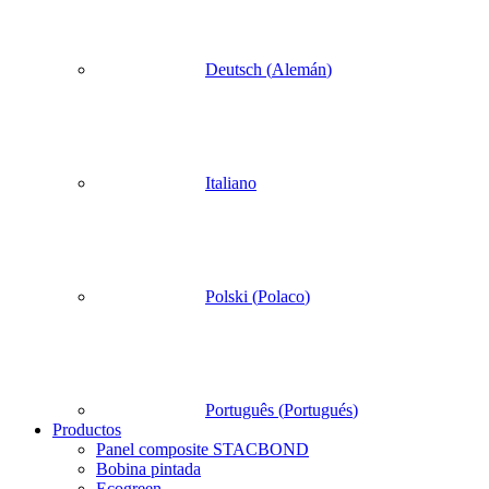
Deutsch
(
Alemán
)
Italiano
Polski
(
Polaco
)
Português
(
Portugués
)
Productos
Panel composite STACBOND
Bobina pintada
Ecogreen