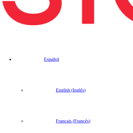
Español
English
(
Inglés
)
Français
(
Francés
)