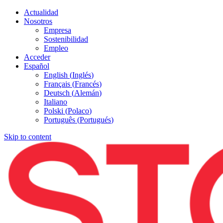
Actualidad
Nosotros
Empresa
Sostenibilidad
Empleo
Acceder
Español
English
(
Inglés
)
Français
(
Francés
)
Deutsch
(
Alemán
)
Italiano
Polski
(
Polaco
)
Português
(
Portugués
)
Skip to content