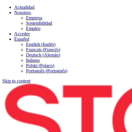
Actualidad
Nosotros
Empresa
Sostenibilidad
Empleo
Acceder
Español
English
(
Inglés
)
Français
(
Francés
)
Deutsch
(
Alemán
)
Italiano
Polski
(
Polaco
)
Português
(
Portugués
)
Skip to content