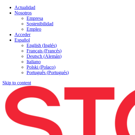
Actualidad
Nosotros
Empresa
Sostenibilidad
Empleo
Acceder
Español
English
(
Inglés
)
Français
(
Francés
)
Deutsch
(
Alemán
)
Italiano
Polski
(
Polaco
)
Português
(
Portugués
)
Skip to content