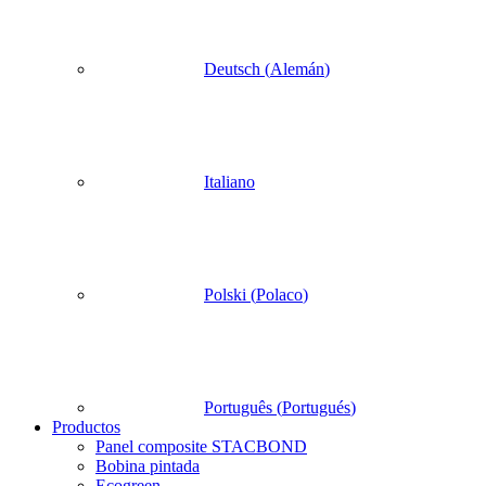
Deutsch
(
Alemán
)
Italiano
Polski
(
Polaco
)
Português
(
Portugués
)
Productos
Panel composite STACBOND
Bobina pintada
Ecogreen