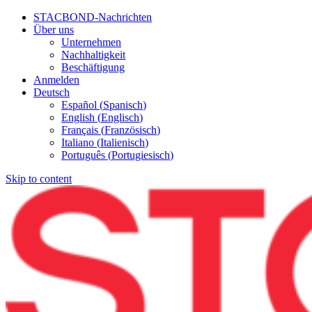
STACBOND-Nachrichten
Über uns
Unternehmen
Nachhaltigkeit
Beschäftigung
Anmelden
Deutsch
Español
(
Spanisch
)
English
(
Englisch
)
Français
(
Französisch
)
Italiano
(
Italienisch
)
Português
(
Portugiesisch
)
Skip to content