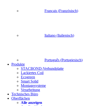
Français
(
Französisch
)
Italiano
(
Italienisch
)
Português
(
Portugiesisch
)
Produkte
STACBOND-Verbundplatte
Lackiertes Coil
Ecogreen
Smart Solid
Montagesysteme
Verarbeitung
Technisches Büro
Oberflächen
Alle anzeigen