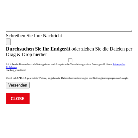
Schreiben Sie Ihre Nachricht
Durchsuchen Sie Ihr Endgerät
oder ziehen Sie die Dateien per
Drag & Drop hierher
Ich habe die Datenschutzrichtlinien gelesen und akzeptiere die Verarbeitung meiner Daten gemäß dieser
Privatsphäre
Richtlinien
[mc4wp_checkbox]
Durch reCAPTCHA geschützte Website, es gelten die Datenschutzbestimmungen und Nutzungsbedingungen von Google.
Versenden
CLOSE