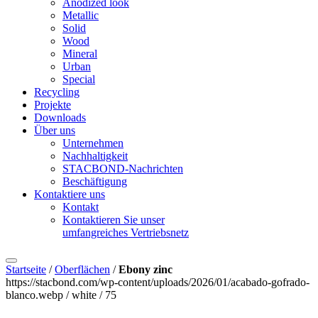
Anodized look
Metallic
Solid
Wood
Mineral
Urban
Special
Recycling
Projekte
Downloads
Über uns
Unternehmen
Nachhaltigkeit
STACBOND-Nachrichten
Beschäftigung
Kontaktiere uns
Kontakt
Kontaktieren Sie unser
umfangreiches Vertriebsnetz
Startseite
/
Oberflächen
/
Ebony zinc
https://stacbond.com/wp-content/uploads/2026/01/acabado-gofrado-
blanco.webp / white / 75