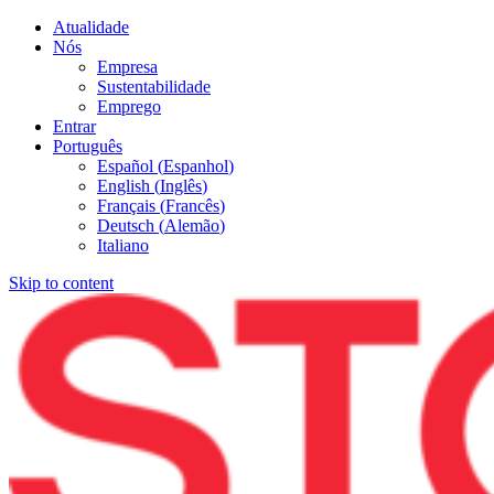
Atualidade
Nós
Empresa
Sustentabilidade
Emprego
Entrar
Português
Español
(
Espanhol
)
English
(
Inglês
)
Français
(
Francês
)
Deutsch
(
Alemão
)
Italiano
Skip to content