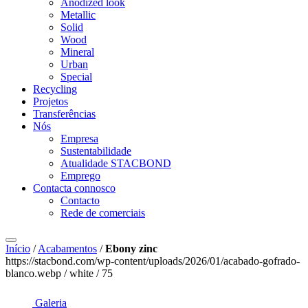
Anodized look
Metallic
Solid
Wood
Mineral
Urban
Special
Recycling
Projetos
Transferências
Nós
Empresa
Sustentabilidade
Atualidade STACBOND
Emprego
Contacta connosco
Contacto
Rede de comerciais
Início
/
Acabamentos
/
Ebony zinc
https://stacbond.com/wp-content/uploads/2026/01/acabado-gofrado-
blanco.webp / white / 75
Galeria