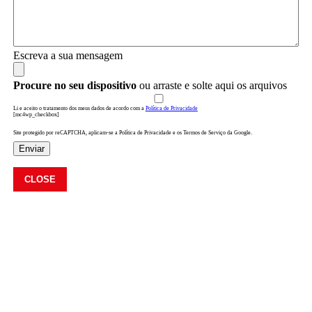
Escreva a sua mensagem
Procure no seu dispositivo
ou arraste e solte aqui os arquivos
Li e aceito o tratamento dos meus dados de acordo com a
Política de Privacidade
[mc4wp_checkbox]
Site protegido por reCAPTCHA, aplicam-se a Política de Privacidade e os Termos de Serviço da Google.
Enviar
CLOSE