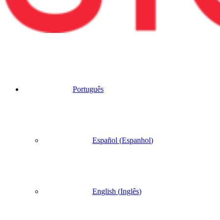
Português
Español
(
Espanhol
)
English
(
Inglês
)