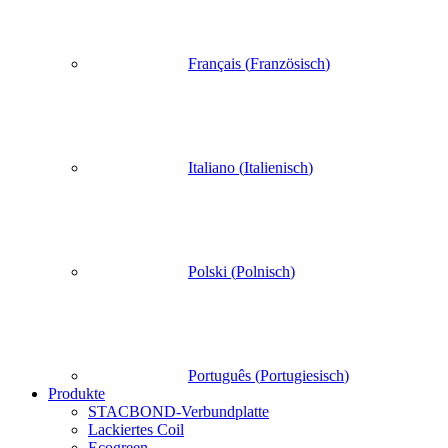
Français
(
Französisch
)
Italiano
(
Italienisch
)
Polski
(
Polnisch
)
Português
(
Portugiesisch
)
Produkte
STACBOND-Verbundplatte
Lackiertes Coil
Ecogreen