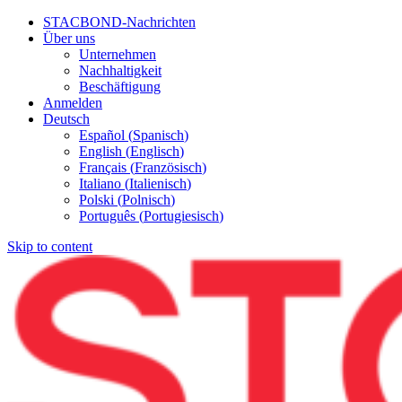
STACBOND-Nachrichten
Über uns
Unternehmen
Nachhaltigkeit
Beschäftigung
Anmelden
Deutsch
Español
(
Spanisch
)
English
(
Englisch
)
Français
(
Französisch
)
Italiano
(
Italienisch
)
Polski
(
Polnisch
)
Português
(
Portugiesisch
)
Skip to content