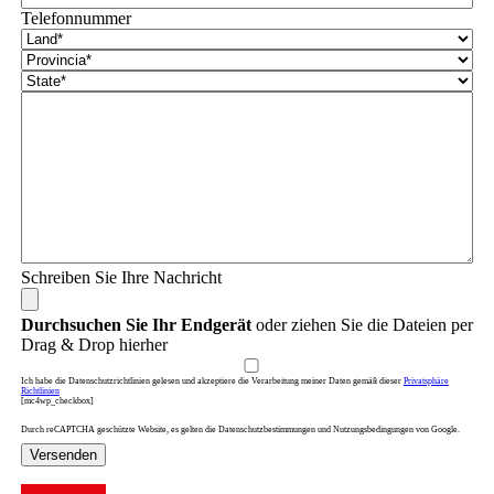
Telefonnummer
Schreiben Sie Ihre Nachricht
Durchsuchen Sie Ihr Endgerät
oder ziehen Sie die Dateien per
Drag & Drop hierher
Ich habe die Datenschutzrichtlinien gelesen und akzeptiere die Verarbeitung meiner Daten gemäß dieser
Privatsphäre
Richtlinien
[mc4wp_checkbox]
Durch reCAPTCHA geschützte Website, es gelten die Datenschutzbestimmungen und Nutzungsbedingungen von Google.
Versenden