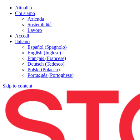
Attualità
Chi siamo
Azienda
Sostenibilità
Lavoro
Accedi
Italiano
Español
(
Spagnolo
)
English
(
Inglese
)
Français
(
Francese
)
Deutsch
(
Tedesco
)
Polski
(
Polacco
)
Português
(
Portoghese
)
Skip to content