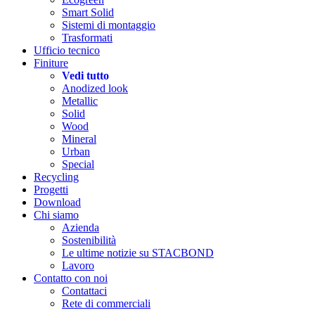
Smart Solid
Sistemi di montaggio
Trasformati
Ufficio tecnico
Finiture
Vedi tutto
Anodized look
Metallic
Solid
Wood
Mineral
Urban
Special
Recycling
Progetti
Download
Chi siamo
Azienda
Sostenibilità
Le ultime notizie su STACBOND
Lavoro
Contatto con noi
Contattaci
Rete di commerciali