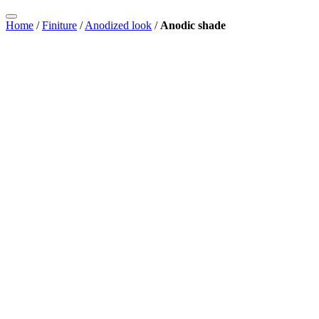
Home
/
Finiture
/
Anodized look
/
Anodic shade