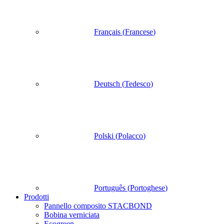
Français
(
Francese
)
Deutsch
(
Tedesco
)
Polski
(
Polacco
)
Português
(
Portoghese
)
Prodotti
Pannello composito STACBOND
Bobina verniciata
Ecogreen