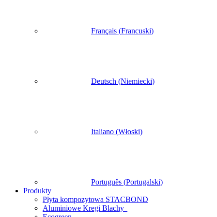
Français
(
Francuski
)
Deutsch
(
Niemiecki
)
Italiano
(
Włoski
)
Português
(
Portugalski
)
Produkty
Płyta kompozytowa STACBOND
Aluminiowe Kregi Blachy
Ecogreen