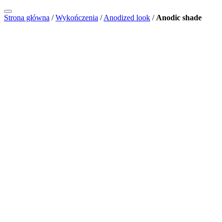
Strona główna
/
Wykończenia
/
Anodized look
/
Anodic shade