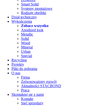
Smart Solid
Systemy montażowe
Rodzaje obróbki
Dział techniczny
Wykończenia
Zobacz wszystko
Anodized look
Metallic
Solid
Wood
Mineral
Urban
Special
Recycling
Projekty
Pliki do pobrania
O nas
Firma
Zrównoważony rozwój
Aktualności STACBOND
Praca
Skontaktuj się z nami
Kontakt
Sieć sprzedaży