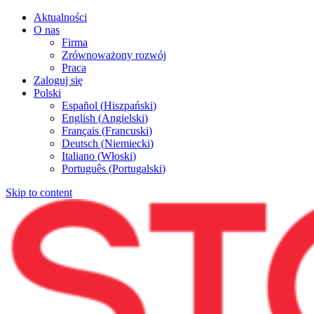
Aktualności
O nas
Firma
Zrównoważony rozwój
Praca
Zaloguj się
Polski
Español
(
Hiszpański
)
English
(
Angielski
)
Français
(
Francuski
)
Deutsch
(
Niemiecki
)
Italiano
(
Włoski
)
Português
(
Portugalski
)
Skip to content