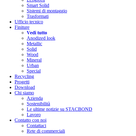
Smart Solid
Sistemi di montaggio
Trasformati
Ufficio tecnico
Finiture
Vedi tutto
Anodized look
Metallic
Solid
Wood
Mineral
Urban
Special
Recycling
Progetti
Download
Chi siamo
Azienda
Sostenibilità
Le ultime notizie su STACBOND
Lavoro
Contatto con noi
Contattaci
Rete di commerciali