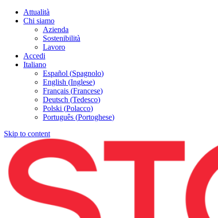
Attualità
Chi siamo
Azienda
Sostenibilità
Lavoro
Accedi
Italiano
Español
(
Spagnolo
)
English
(
Inglese
)
Français
(
Francese
)
Deutsch
(
Tedesco
)
Polski
(
Polacco
)
Português
(
Portoghese
)
Skip to content