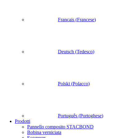
Français
(
Francese
)
Deutsch
(
Tedesco
)
Polski
(
Polacco
)
Português
(
Portoghese
)
Prodotti
Pannello composito STACBOND
Bobina verniciata
Ecogreen