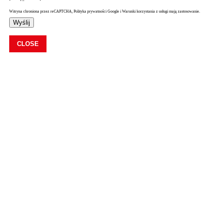
Witryna chroniona przez reCAPTCHA, Polityka prywatności Google i Warunki korzystania z usługi mają zastosowanie.
Wyślij
CLOSE