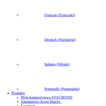
Français
(
Francuski
)
Deutsch
(
Niemiecki
)
Italiano
(
Włoski
)
Português
(
Portugalski
)
Produkty
Płyta kompozytowa STACBOND
Aluminiowe Kregi Blachy
Ecogreen