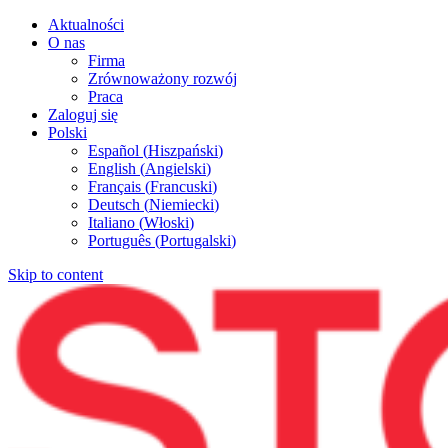
Aktualności
O nas
Firma
Zrównoważony rozwój
Praca
Zaloguj się
Polski
Español
(
Hiszpański
)
English
(
Angielski
)
Français
(
Francuski
)
Deutsch
(
Niemiecki
)
Italiano
(
Włoski
)
Português
(
Portugalski
)
Skip to content