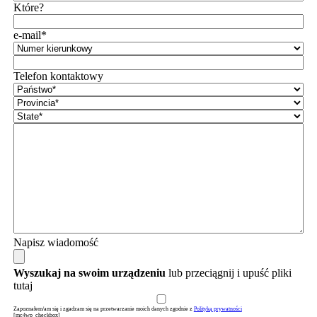
Które?
e-mail*
Telefon kontaktowy
Napisz wiadomość
Wyszukaj na swoim urządzeniu
lub przeciągnij i upuść pliki
tutaj
Zapoznałem/am się i zgadzam się na przetwarzanie moich danych zgodnie z
Polityką prywatności
[mc4wp_checkbox]