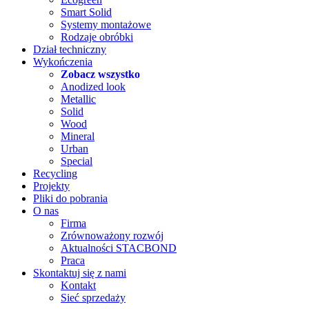
Smart Solid
Systemy montażowe
Rodzaje obróbki
Dział techniczny
Wykończenia
Zobacz wszystko
Anodized look
Metallic
Solid
Wood
Mineral
Urban
Special
Recycling
Projekty
Pliki do pobrania
O nas
Firma
Zrównoważony rozwój
Aktualności STACBOND
Praca
Skontaktuj się z nami
Kontakt
Sieć sprzedaży