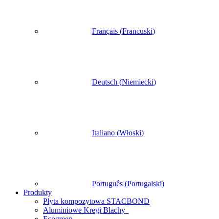
Français
(
Francuski
)
Deutsch
(
Niemiecki
)
Italiano
(
Włoski
)
Português
(
Portugalski
)
Produkty
Płyta kompozytowa STACBOND
Aluminiowe Kregi Blachy
Ecogreen