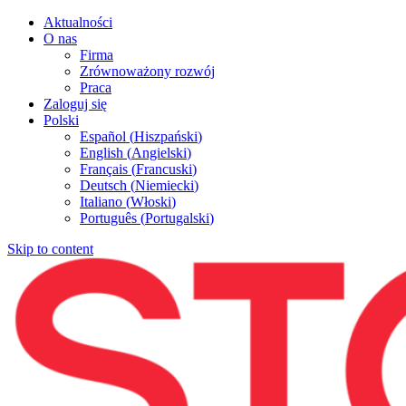
Aktualności
O nas
Firma
Zrównoważony rozwój
Praca
Zaloguj się
Polski
Español
(
Hiszpański
)
English
(
Angielski
)
Français
(
Francuski
)
Deutsch
(
Niemiecki
)
Italiano
(
Włoski
)
Português
(
Portugalski
)
Skip to content