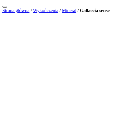
Strona główna
/
Wykończenia
/
Mineral
/
Gallaecia sense