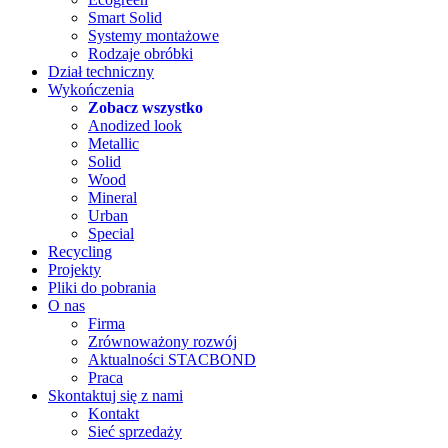
Smart Solid
Systemy montażowe
Rodzaje obróbki
Dział techniczny
Wykończenia
Zobacz wszystko
Anodized look
Metallic
Solid
Wood
Mineral
Urban
Special
Recycling
Projekty
Pliki do pobrania
O nas
Firma
Zrównoważony rozwój
Aktualności STACBOND
Praca
Skontaktuj się z nami
Kontakt
Sieć sprzedaży