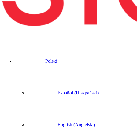
Polski
Español
(
Hiszpański
)
English
(
Angielski
)