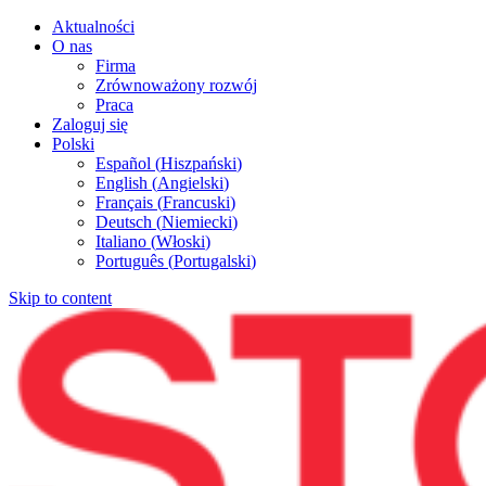
Aktualności
O nas
Firma
Zrównoważony rozwój
Praca
Zaloguj się
Polski
Español
(
Hiszpański
)
English
(
Angielski
)
Français
(
Francuski
)
Deutsch
(
Niemiecki
)
Italiano
(
Włoski
)
Português
(
Portugalski
)
Skip to content