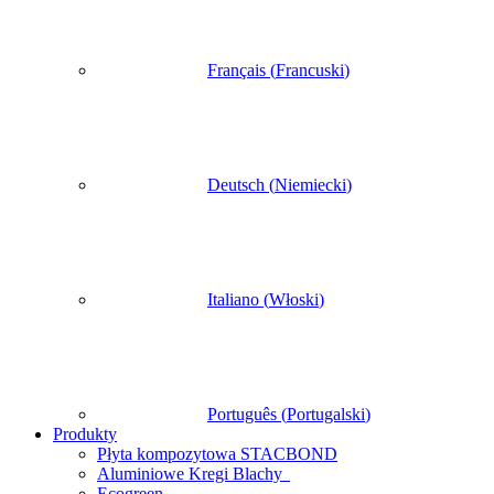
Français
(
Francuski
)
Deutsch
(
Niemiecki
)
Italiano
(
Włoski
)
Português
(
Portugalski
)
Produkty
Płyta kompozytowa STACBOND
Aluminiowe Kregi Blachy
Ecogreen