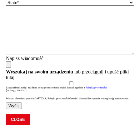
Napisz wiadomość
Wyszukaj na swoim urządzeniu
lub przeciągnij i upuść pliki
tutaj
Zapoznałem/am się i zgadzam się na przetwarzanie moich danych zgodnie z
Polityką prywatności
[mc4wp_checkbox]
Witryna chroniona przez reCAPTCHA, Polityka prywatności Google i Warunki korzystania z usługi mają zastosowanie.
Wyślij
CLOSE