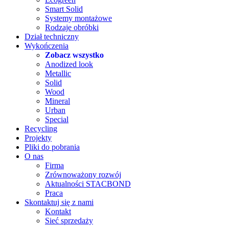
Smart Solid
Systemy montażowe
Rodzaje obróbki
Dział techniczny
Wykończenia
Zobacz wszystko
Anodized look
Metallic
Solid
Wood
Mineral
Urban
Special
Recycling
Projekty
Pliki do pobrania
O nas
Firma
Zrównoważony rozwój
Aktualności STACBOND
Praca
Skontaktuj się z nami
Kontakt
Sieć sprzedaży