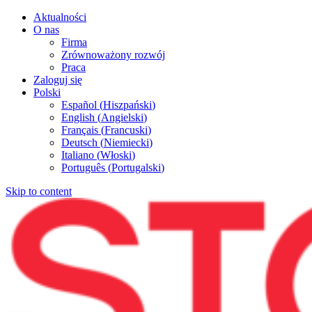
Aktualności
O nas
Firma
Zrównoważony rozwój
Praca
Zaloguj się
Polski
Español
(
Hiszpański
)
English
(
Angielski
)
Français
(
Francuski
)
Deutsch
(
Niemiecki
)
Italiano
(
Włoski
)
Português
(
Portugalski
)
Skip to content