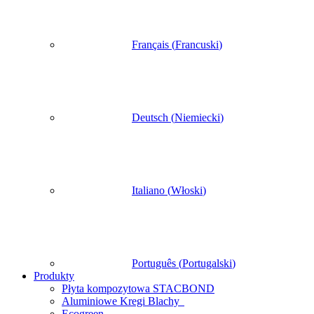
Français
(
Francuski
)
Deutsch
(
Niemiecki
)
Italiano
(
Włoski
)
Português
(
Portugalski
)
Produkty
Płyta kompozytowa STACBOND
Aluminiowe Kregi Blachy
Ecogreen