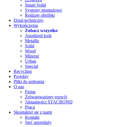
Smart Solid
Systemy montażowe
Rodzaje obróbki
Dział techniczny
Wykończenia
Zobacz wszystko
Anodized look
Metallic
Solid
Wood
Mineral
Urban
Special
Recycling
Projekty
Pliki do pobrania
O nas
Firma
Zrównoważony rozwój
Aktualności STACBOND
Praca
Skontaktuj się z nami
Kontakt
Sieć sprzedaży