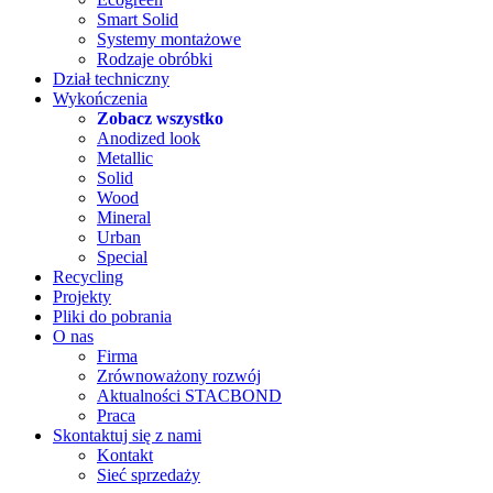
Smart Solid
Systemy montażowe
Rodzaje obróbki
Dział techniczny
Wykończenia
Zobacz wszystko
Anodized look
Metallic
Solid
Wood
Mineral
Urban
Special
Recycling
Projekty
Pliki do pobrania
O nas
Firma
Zrównoważony rozwój
Aktualności STACBOND
Praca
Skontaktuj się z nami
Kontakt
Sieć sprzedaży