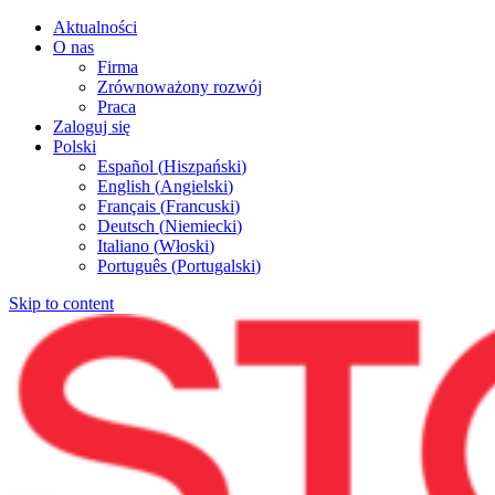
Aktualności
O nas
Firma
Zrównoważony rozwój
Praca
Zaloguj się
Polski
Español
(
Hiszpański
)
English
(
Angielski
)
Français
(
Francuski
)
Deutsch
(
Niemiecki
)
Italiano
(
Włoski
)
Português
(
Portugalski
)
Skip to content