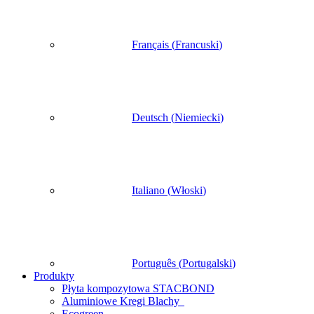
Français
(
Francuski
)
Deutsch
(
Niemiecki
)
Italiano
(
Włoski
)
Português
(
Portugalski
)
Produkty
Płyta kompozytowa STACBOND
Aluminiowe Kregi Blachy
Ecogreen