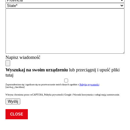
Napisz wiadomość
Wyszukaj na swoim urządzeniu
lub przeciągnij i upuść pliki
tutaj
Zapoznałem/am się i zgadzam się na przetwarzanie moich danych zgodnie z
Polityką prywatności
[mc4wp_checkbox]
Witryna chroniona przez reCAPTCHA, Polityka prywatności Google i Warunki korzystania z usługi mają zastosowanie.
Wyślij
CLOSE