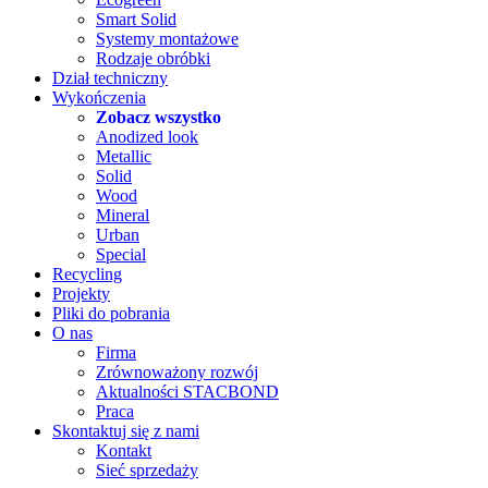
Smart Solid
Systemy montażowe
Rodzaje obróbki
Dział techniczny
Wykończenia
Zobacz wszystko
Anodized look
Metallic
Solid
Wood
Mineral
Urban
Special
Recycling
Projekty
Pliki do pobrania
O nas
Firma
Zrównoważony rozwój
Aktualności STACBOND
Praca
Skontaktuj się z nami
Kontakt
Sieć sprzedaży