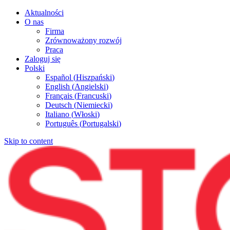
Aktualności
O nas
Firma
Zrównoważony rozwój
Praca
Zaloguj się
Polski
Español
(
Hiszpański
)
English
(
Angielski
)
Français
(
Francuski
)
Deutsch
(
Niemiecki
)
Italiano
(
Włoski
)
Português
(
Portugalski
)
Skip to content