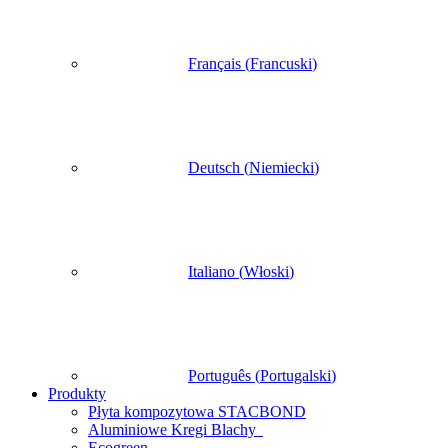
Français
(
Francuski
)
Deutsch
(
Niemiecki
)
Italiano
(
Włoski
)
Português
(
Portugalski
)
Produkty
Płyta kompozytowa STACBOND
Aluminiowe Kregi Blachy
Ecogreen