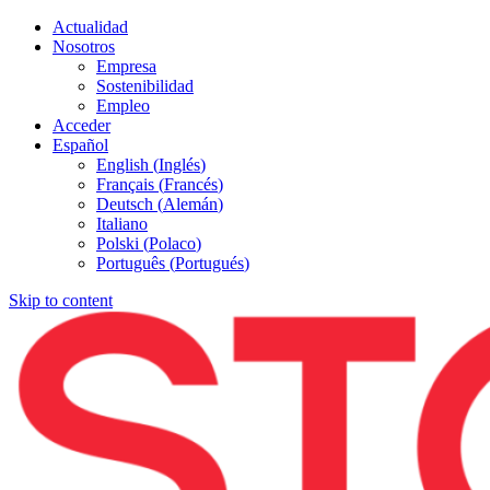
Actualidad
Nosotros
Empresa
Sostenibilidad
Empleo
Acceder
Español
English
(
Inglés
)
Français
(
Francés
)
Deutsch
(
Alemán
)
Italiano
Polski
(
Polaco
)
Português
(
Portugués
)
Skip to content