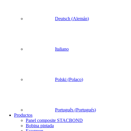
Deutsch
(
Alemán
)
Italiano
Polski
(
Polaco
)
Português
(
Portugués
)
Productos
Panel composite STACBOND
Bobina pintada
Ecogreen