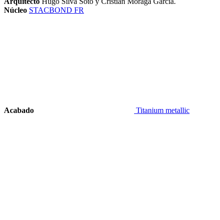
Arquitecto
Hugo Silva Soto y Cristián Moraga García.
Núcleo
STACBOND FR
Acabado
Titanium metallic