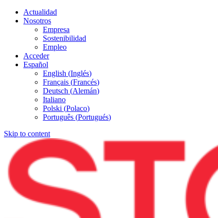
Actualidad
Nosotros
Empresa
Sostenibilidad
Empleo
Acceder
Español
English
(
Inglés
)
Français
(
Francés
)
Deutsch
(
Alemán
)
Italiano
Polski
(
Polaco
)
Português
(
Portugués
)
Skip to content