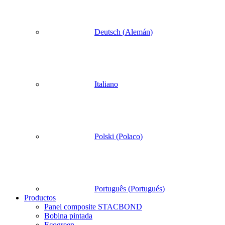
Deutsch
(
Alemán
)
Italiano
Polski
(
Polaco
)
Português
(
Portugués
)
Productos
Panel composite STACBOND
Bobina pintada
Ecogreen