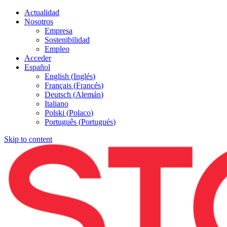
Actualidad
Nosotros
Empresa
Sostenibilidad
Empleo
Acceder
Español
English
(
Inglés
)
Français
(
Francés
)
Deutsch
(
Alemán
)
Italiano
Polski
(
Polaco
)
Português
(
Portugués
)
Skip to content