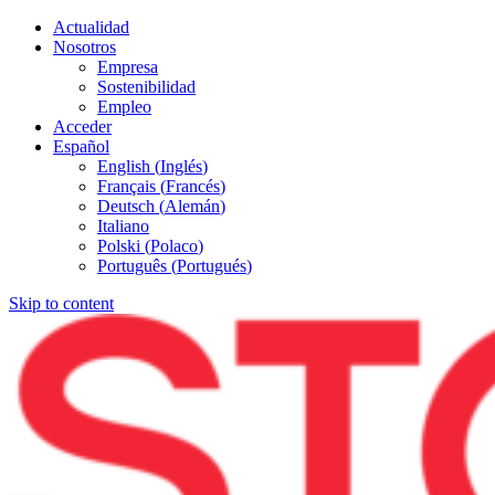
Actualidad
Nosotros
Empresa
Sostenibilidad
Empleo
Acceder
Español
English
(
Inglés
)
Français
(
Francés
)
Deutsch
(
Alemán
)
Italiano
Polski
(
Polaco
)
Português
(
Portugués
)
Skip to content