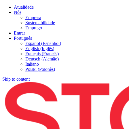
Atualidade
Nós
Empresa
Sustentabilidade
Emprego
Entrar
Português
Español
(
Espanhol
)
English
(
Inglês
)
Français
(
Francês
)
Deutsch
(
Alemão
)
Italiano
Polski
(
Polonês
)
Skip to content