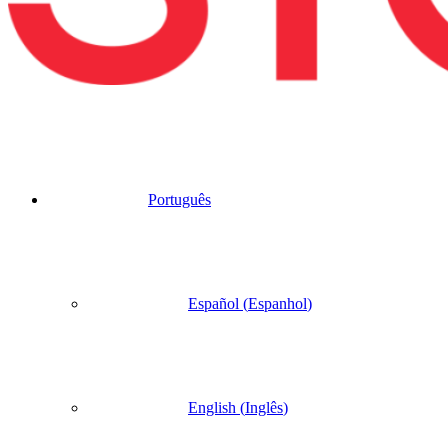
Português
Español
(
Espanhol
)
English
(
Inglês
)