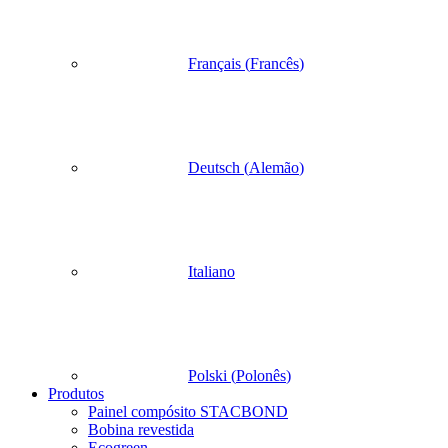
Français
(
Francês
)
Deutsch
(
Alemão
)
Italiano
Polski
(
Polonês
)
Produtos
Painel compósito STACBOND
Bobina revestida
Ecogreen