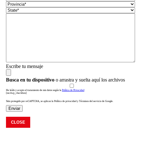
Escribe tu mensaje
Busca en tu dispositivo
o arrastra y suelta aquí los archivos
He leído y acepto el tratamiento de mis datos según la
Política de Privacidad
[mc4wp_checkbox]
Sitio protegido por reCAPTCHA, se aplican la Política de privacidad y Términos del servicio de Google.
Enviar
CLOSE