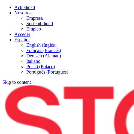
Actualidad
Nosotros
Empresa
Sostenibilidad
Empleo
Acceder
Español
English
(
Inglés
)
Français
(
Francés
)
Deutsch
(
Alemán
)
Italiano
Polski
(
Polaco
)
Português
(
Portugués
)
Skip to content