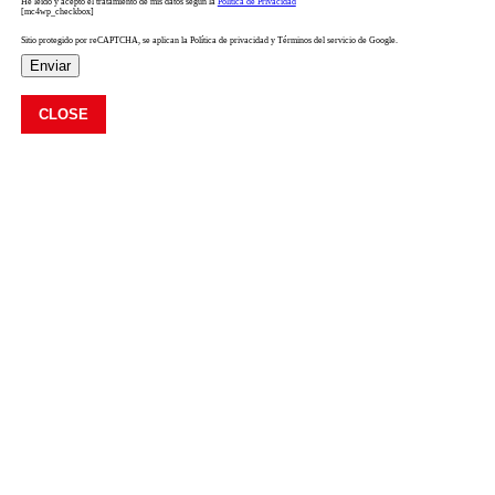
He leído y acepto el tratamiento de mis datos según la
Política de Privacidad
[mc4wp_checkbox]
Sitio protegido por reCAPTCHA, se aplican la Política de privacidad y Términos del servicio de Google.
Enviar
CLOSE