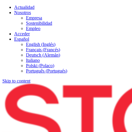
Actualidad
Nosotros
Empresa
Sostenibilidad
Empleo
Acceder
Español
English
(
Inglés
)
Français
(
Francés
)
Deutsch
(
Alemán
)
Italiano
Polski
(
Polaco
)
Português
(
Portugués
)
Skip to content