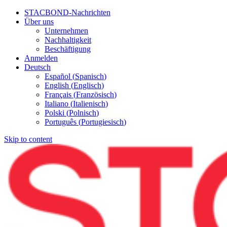
STACBOND-Nachrichten
Über uns
Unternehmen
Nachhaltigkeit
Beschäftigung
Anmelden
Deutsch
Español
(
Spanisch
)
English
(
Englisch
)
Français
(
Französisch
)
Italiano
(
Italienisch
)
Polski
(
Polnisch
)
Português
(
Portugiesisch
)
Skip to content