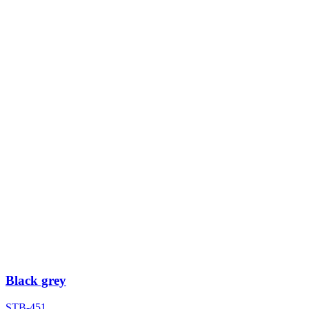
Black grey
STB-451