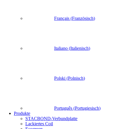
Français
(
Französisch
)
Italiano
(
Italienisch
)
Polski
(
Polnisch
)
Português
(
Portugiesisch
)
Produkte
STACBOND-Verbundplatte
Lackiertes Coil
Ecogreen