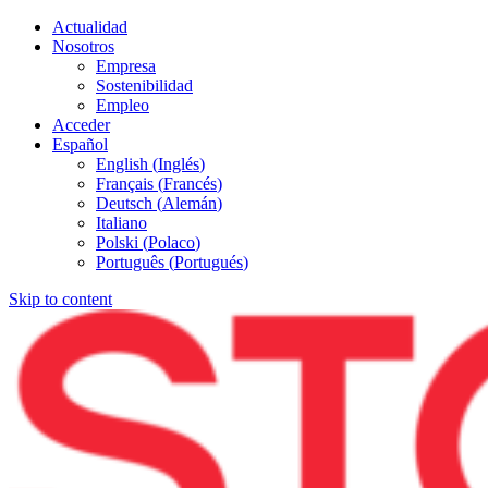
Actualidad
Nosotros
Empresa
Sostenibilidad
Empleo
Acceder
Español
English
(
Inglés
)
Français
(
Francés
)
Deutsch
(
Alemán
)
Italiano
Polski
(
Polaco
)
Português
(
Portugués
)
Skip to content