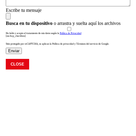
Escribe tu mensaje
Busca en tu dispositivo
o arrastra y suelta aquí los archivos
He leído y acepto el tratamiento de mis datos según la
Política de Privacidad
[mc4wp_checkbox]
Sitio protegido por reCAPTCHA, se aplican la Política de privacidad y Términos del servicio de Google.
Enviar
CLOSE