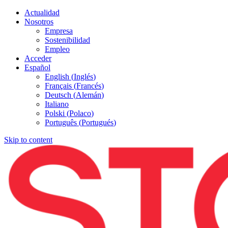
Actualidad
Nosotros
Empresa
Sostenibilidad
Empleo
Acceder
Español
English
(
Inglés
)
Français
(
Francés
)
Deutsch
(
Alemán
)
Italiano
Polski
(
Polaco
)
Português
(
Portugués
)
Skip to content