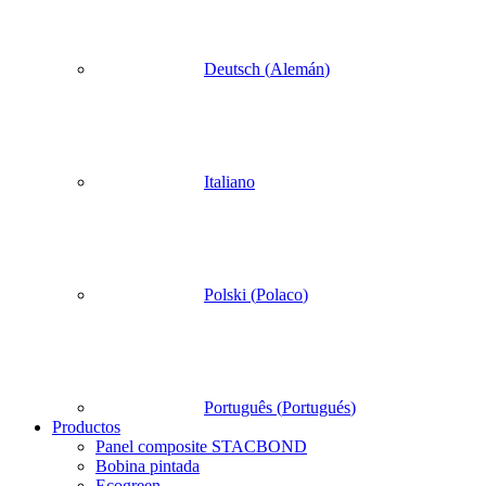
Deutsch
(
Alemán
)
Italiano
Polski
(
Polaco
)
Português
(
Portugués
)
Productos
Panel composite STACBOND
Bobina pintada
Ecogreen