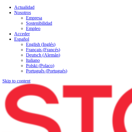
Actualidad
Nosotros
Empresa
Sostenibilidad
Empleo
Acceder
Español
English
(
Inglés
)
Français
(
Francés
)
Deutsch
(
Alemán
)
Italiano
Polski
(
Polaco
)
Português
(
Portugués
)
Skip to content