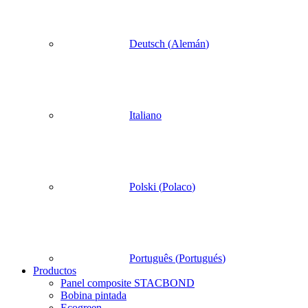
Deutsch
(
Alemán
)
Italiano
Polski
(
Polaco
)
Português
(
Portugués
)
Productos
Panel composite STACBOND
Bobina pintada
Ecogreen