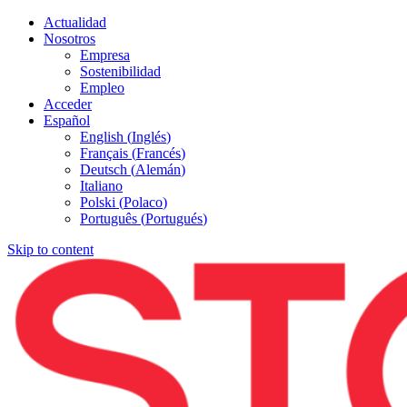
Actualidad
Nosotros
Empresa
Sostenibilidad
Empleo
Acceder
Español
English
(
Inglés
)
Français
(
Francés
)
Deutsch
(
Alemán
)
Italiano
Polski
(
Polaco
)
Português
(
Portugués
)
Skip to content