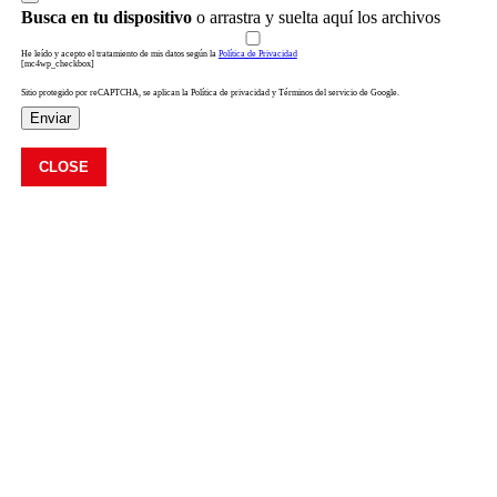
Busca en tu dispositivo
o arrastra y suelta aquí los archivos
He leído y acepto el tratamiento de mis datos según la
Política de Privacidad
[mc4wp_checkbox]
Sitio protegido por reCAPTCHA, se aplican la Política de privacidad y Términos del servicio de Google.
Enviar
CLOSE