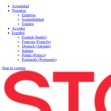
Actualidad
Nosotros
Empresa
Sostenibilidad
Empleo
Acceder
Español
English
(
Inglés
)
Français
(
Francés
)
Deutsch
(
Alemán
)
Italiano
Polski
(
Polaco
)
Português
(
Portugués
)
Skip to content