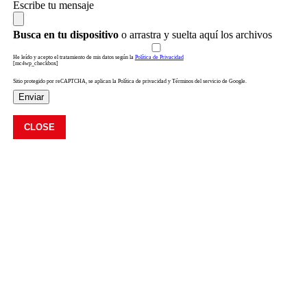
Escribe tu mensaje
Busca en tu dispositivo
o arrastra y suelta aquí los archivos
He leído y acepto el tratamiento de mis datos según la
Política de Privacidad
[mc4wp_checkbox]
Sitio protegido por reCAPTCHA, se aplican la Política de privacidad y Términos del servicio de Google.
Enviar
CLOSE