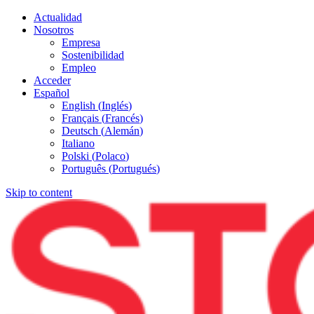
Actualidad
Nosotros
Empresa
Sostenibilidad
Empleo
Acceder
Español
English
(
Inglés
)
Français
(
Francés
)
Deutsch
(
Alemán
)
Italiano
Polski
(
Polaco
)
Português
(
Portugués
)
Skip to content